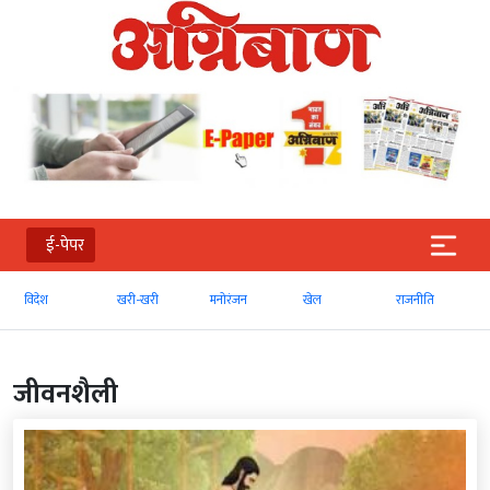
ई-पेपर
खरी-खरी
मनोरंजन
खेल
राजनीति
व्‍यापार
जीवनशैली