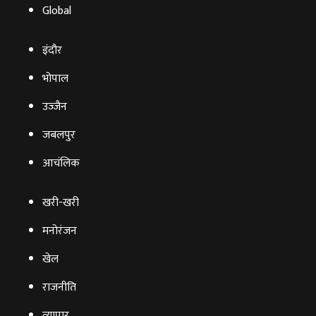
Global
इंदौर
भोपाल
उज्‍जैन
जबलपुर
आचंलिक
खरी-खरी
मनोरंजन
खेल
राजनीति
व्‍यापार