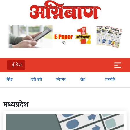
ई-पेपर
खरी-खरी
मनोरंजन
खेल
राजनीति
व्‍यापार
मध्‍यप्रदेश