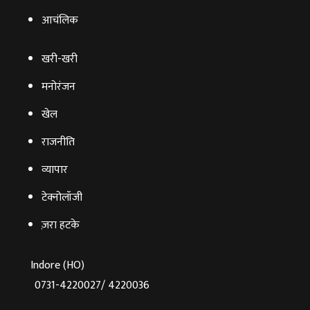
आचंलिक
खरी-खरी
मनोरंजन
खेल
राजनीति
व्‍यापार
टेक्‍नोलॉजी
ज़रा हटके
Indore (HO)
0731-4220027/ 4220036