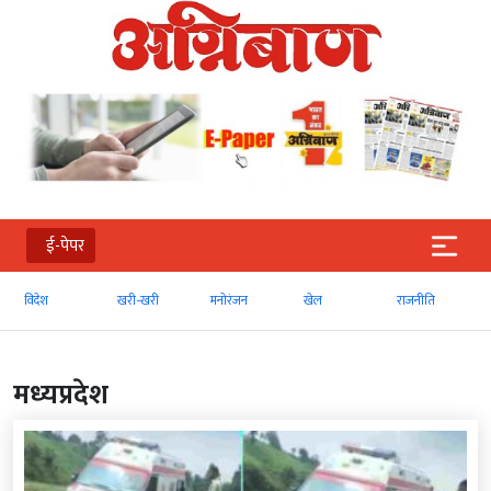
ई-पेपर
खरी-खरी
मनोरंजन
खेल
राजनीति
व्‍यापार
मध्‍यप्रदेश