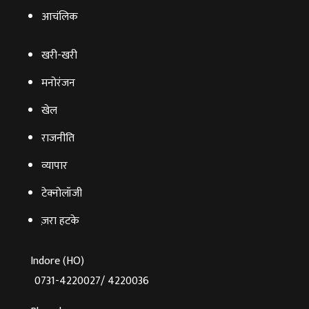
आचंलिक
खरी-खरी
मनोरंजन
खेल
राजनीति
व्‍यापार
टेक्‍नोलॉजी
ज़रा हटके
Indore (HO)
0731-4220027/ 4220036