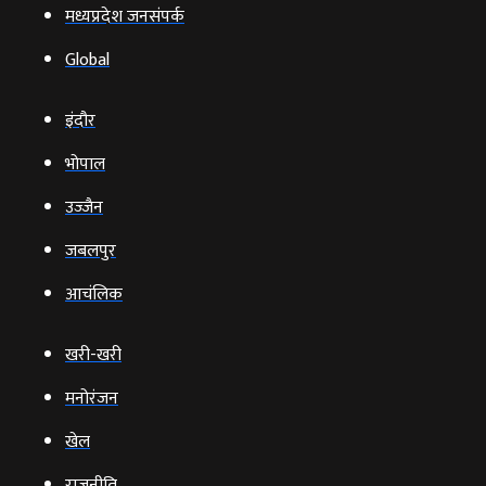
मध्यप्रदेश जनसंपर्क
Global
इंदौर
भोपाल
उज्‍जैन
जबलपुर
आचंलिक
खरी-खरी
मनोरंजन
खेल
राजनीति