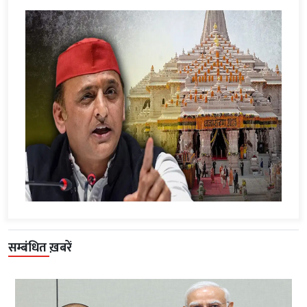
सम्बंधित ख़बरें