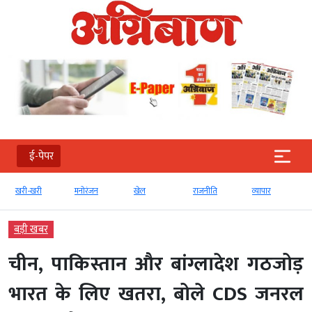
ई-पेपर
खरी-खरी
मनोरंजन
खेल
राजनीति
व्‍यापार
ट
बड़ी खबर
चीन, पाकिस्तान और बांग्लादेश गठजोड़
भारत के लिए खतरा, बोले CDS जनरल