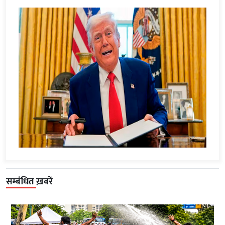
सम्बंधित ख़बरें