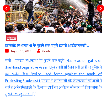
र
बड़ी खबर
 विधानसभा के मुहाने तक पहुंचे हजारों आंदोलनकारी...
सरकार छात्र
ust 10, 2026
Girish
August 
। झारखंड विधानसभा के मुहाने तक पहुंचे (Had reached gates of
नई दिल्ली । 
nd Legislative Assembly) हजारों आंदोलनकारी छात्रों पर पुलिस ने
कि छात्र आ
रयोग किया (Police used force against thousands of
से चर्चा 
ing Students) । झारखंड में जेपीएससी और जेएसएससी परीक्षाओं में
discussion
नियमितताओं के खिलाफ छात्रों का आंदोलन सोमवार को विधानसभा के
सरकार के जव
तक पहुंच गया। […]