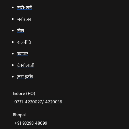
खरी-खरी
मनोरंजन
खेल
राजनीति
व्‍यापार
टेक्‍नोलॉजी
ज़रा हटके
Indore (HO)
0731-4220027/ 4220036
Bhopal
+91 93298 48099