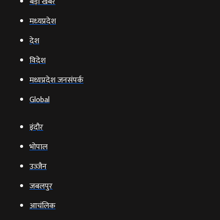
बड़ी खबर
मध्‍यप्रदेश
देश
विदेश
मध्यप्रदेश जनसंपर्क
Global
इंदौर
भोपाल
उज्‍जैन
जबलपुर
आचंलिक