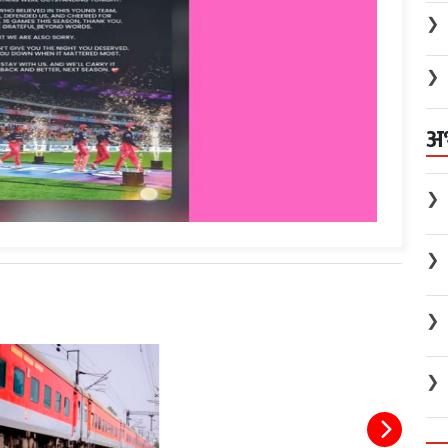
❯
❯
अ
❯
❯
❯
❯