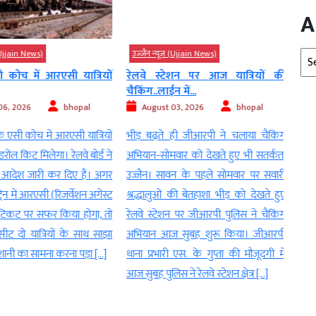
A
Arc
Ujjain News)
उज्‍जैन न्यूज़ (Ujjain News)
उज्‍जै
 कोच में आरएसी यात्रियों
रेलवे स्टेशन पर आज यात्रियों की
महिद
चैकिंग..लाईन में...
संगठ
, 2026
bhopal
August 03, 2026
bhopal
Au
े एसी कोच में आरएसी यात्रियों
भीड़ बढ़ते ही जीआरपी ने चलाया चैकिंग
महिदप
ोल किट मिलेगा। रेलवे बोर्ड ने
अभियान-सोमवार को देखते हुए भी सतर्कता
निर्द
आदेश जारी कर दिए हैं। अगर
उज्जैन। सावन के पहले सोमवार पर सवारी
अंतर्
 में आरएसी (रिजर्वेशन अगेंस्ट
श्रद्धालुओं की बेतहाशा भीड़ को देखते हुए
मंडलम
िकट पर सफर किया होगा, तो
रेलवे स्टेशन पर जीआरपी पुलिस ने चैकिंग
का भौ
दो यात्रियों के साथ साझा
अभियान आज सुबह शुरू किया। जीआरपी
आयोजि
नी का सामना करना पड़ा […]
थाना प्रभारी एस. के गुप्ता की मौजूदगी में
मंडल
आज सुबह पुलिस ने रेलवे स्टेशन क्षेत्र […]
हुई। ग
मंडल
मंडलम,