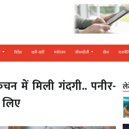
र
विदेश
खरी-खरी
मनोरंजन
जीवनशैली
खेल
राजनीत
 किचन में मिली गंदगी.. पनीर-
ले
े लिए