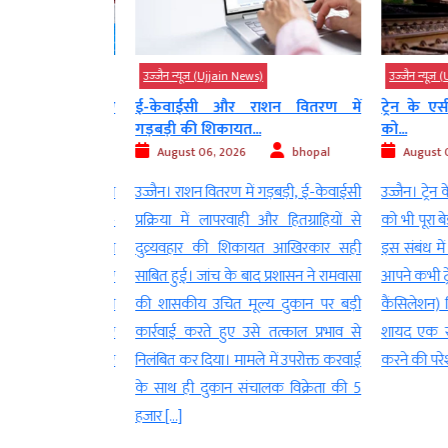
s)
उज्‍जैन न्यूज़ (Ujjain News)
उज्‍जैन न्यूज़ (
ान करने के लिए
ई-केवाईसी और राशन वितरण में
ट्रेन के एसी
गड़बड़ी की शिकायत...
को...
bhopal
August 06, 2026
bhopal
August 06
 1200 क्षमता वाला
उज्जैन। राशन वितरण में गड़बड़ी, ई-केवाईसी
उज्जैन। ट्रेन क
यों का इंतजार केंद्र-
प्रक्रिया में लापरवाही और हितग्राहियों से
को भी पूरा बेडर
ी-सिंहस्थ का ट्रायल
दुव्र्यवहार की शिकायत आखिरकार सही
इस संबंध में 
ल के दर्शन के लिए
साबित हुई। जांच के बाद प्रशासन ने रामवासा
आपने कभी ट्रेन
रही रिकॉर्ड भीड़ को
की शासकीय उचित मूल्य दुकान पर बड़ी
कैंसिलेशन) ट
 स्टेशन पर पहली बार
कार्रवाई करते हुए उसे तत्काल प्रभाव से
शायद एक सीट 
री व्यवस्था जमीन पर
निलंबित कर दिया। मामले में उपरोक्त करवाई
करने की परेशा
शन के […]
के साथ ही दुकान संचालक विक्रेता की 5
हजार […]