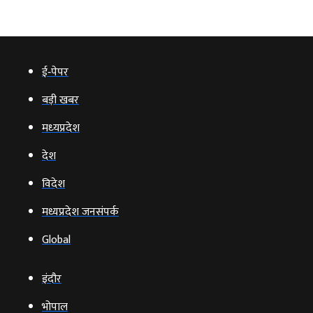
ई‑पेपर
बड़ी खबर
मध्‍यप्रदेश
देश
विदेश
मध्यप्रदेश जनसंपर्क
Global
इंदौर
भोपाल