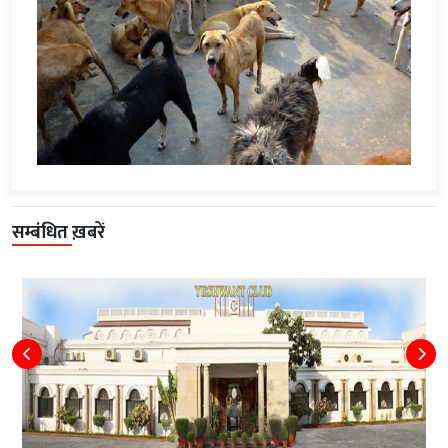
सम्बंधित ख़बरें