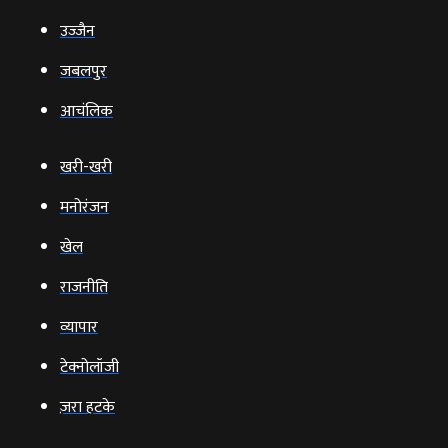
उज्‍जैन
जबलपुर
आचंलिक
खरी-खरी
मनोरंजन
खेल
राजनीति
व्‍यापार
टेक्‍नोलॉजी
ज़रा हटके