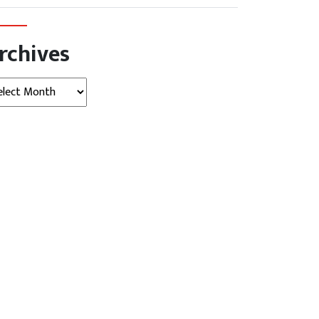
rchives
hives