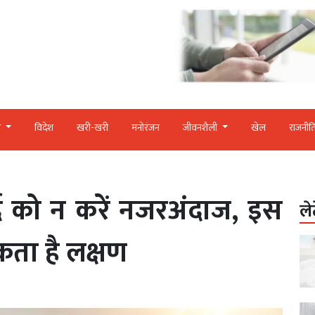
र
विदेश
खरी-खरी
मनोरंजन
जीवनशैली
खेल
राजनीत
्द को न करें नजरअंदाज, इस
ले
कता है लक्षण