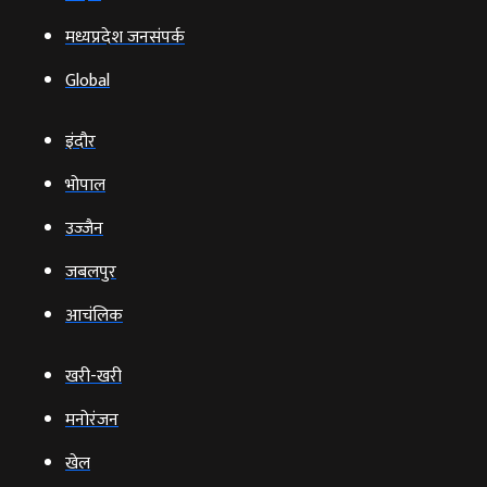
मध्यप्रदेश जनसंपर्क
Global
इंदौर
भोपाल
उज्‍जैन
जबलपुर
आचंलिक
खरी-खरी
मनोरंजन
खेल