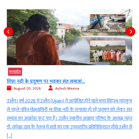
मध्‍यप्रदेश
शिप्रा नदी के प्रदूषण पर भड़का संत समाज!...
August 05, 2026
Ashish Meena
f
उज्जैन। वर्ष 2028 में उज्जैन (Ujjain) में आयोजित होने वाले भव्य सिंहस्थ महाकुंभ
ा
से पहले पवित्र मोक्षदायिनी मां शिप्रा नदी के लगातार हो रहे प्रदूषण को लेकर संत
’
समाज का आक्रोश फूट पड़ा है। उज्जैन स्थानीय अखाड़ा परिषद के अध्यक्ष महंत
ी
डॉ. रामेश्वर दास के नेतृत्व में संतों का एक उच्चस्तरीय प्रतिनिधिमंडल सीधे उज्जैन से
[…]