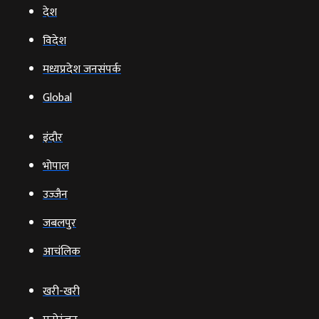
देश
विदेश
मध्यप्रदेश जनसंपर्क
Global
इंदौर
भोपाल
उज्‍जैन
जबलपुर
आचंलिक
खरी-खरी