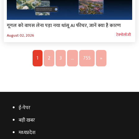
गूगल को वापस लेना पड़ा नया धांसू AI फीचर, जानें क्या है कारण
टेक्‍नोलॉजी
August 02, 2026
1
2
3
…
755
»
ई‑पेपर
बड़ी खबर
मध्‍यप्रदेश