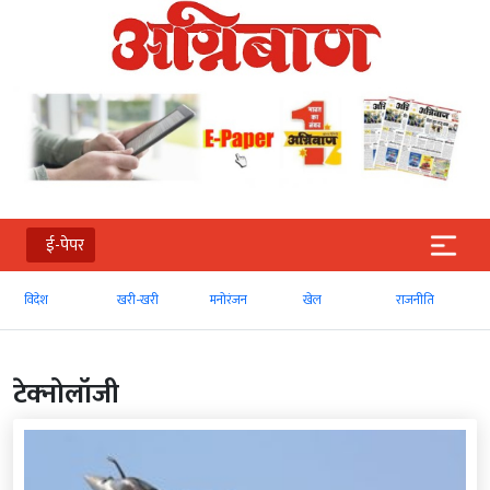
ई-पेपर
खरी-खरी
मनोरंजन
खेल
राजनीति
व्‍यापार
टेक्‍नोलॉजी