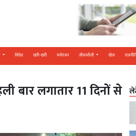
र
विदेश
खरी-खरी
मनोरंजन
जीवनशैली
खेल
राजनीत
पहली बार लगातार 11 दिनों से
ले