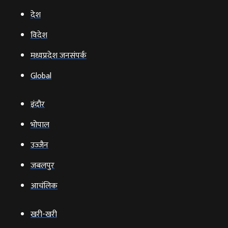
देश
विदेश
मध्यप्रदेश जनसंपर्क
Global
इंदौर
भोपाल
उज्‍जैन
जबलपुर
आचंलिक
खरी-खरी