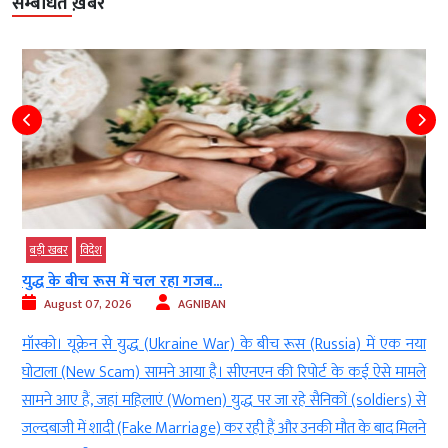
सम्बंधित ख़बरें
बड़ी खबर
विदेश
विद
युद्ध के बीच रूस में चल रहा गजब...
मुस
August 07, 2026
AGNIBAN
मॉस्को। यूक्रेन से युद्ध (Ukraine War) के बीच रूस (Russia) में एक नया
डेस्
घोटाला (New Scam) सामने आया है। सीएनएन की रिपोर्ट के कई ऐसे मामले
ओर भ
सामने आए हैं, जहां महिलाएं (Women) युद्ध पर जा रहे सैनिकों (soldiers) से
पूछत
जल्दबाजी में शादी (Fake Marriage) कर रही हैं और उनकी मौत के बाद मिलने
कंपन