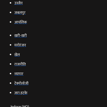
उज्‍जैन
जबलपुर
आचंलिक
खरी-खरी
मनोरंजन
खेल
राजनीति
व्‍यापार
टेक्‍नोलॉजी
ज़रा हटके
Indore (HO)