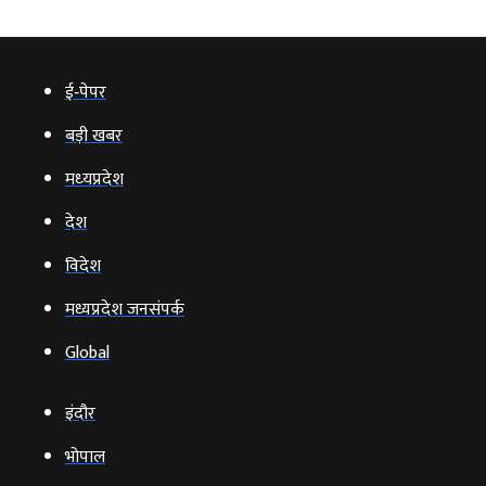
ई‑पेपर
बड़ी खबर
मध्‍यप्रदेश
देश
विदेश
मध्यप्रदेश जनसंपर्क
Global
इंदौर
भोपाल