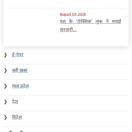
August 09, 2026
यश के ‘टॉक्सिक’ लुक ने मचाई
सनसनी,...
❯
ई-पेपर
❯
बड़ी खबर
❯
मध्य प्रदेश
❯
देश
❯
विदेश