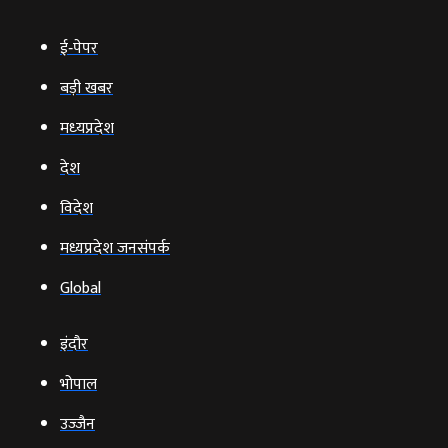
ई‑पेपर
बड़ी खबर
मध्‍यप्रदेश
देश
विदेश
मध्यप्रदेश जनसंपर्क
Global
इंदौर
भोपाल
उज्‍जैन