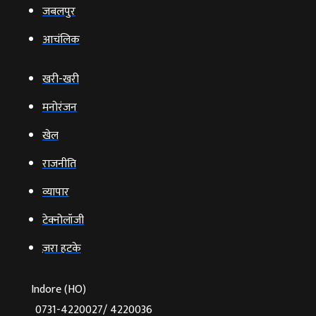
जबलपुर
आचंलिक
खरी-खरी
मनोरंजन
खेल
राजनीति
व्‍यापार
टेक्‍नोलॉजी
ज़रा हटके
Indore (HO)
0731-4220027/ 4220036