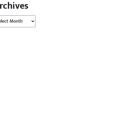
rchives
hives