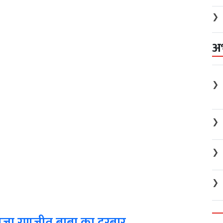
❯
अ
❯
❯
❯
❯
सजा रणजीत बाबा का दरबार