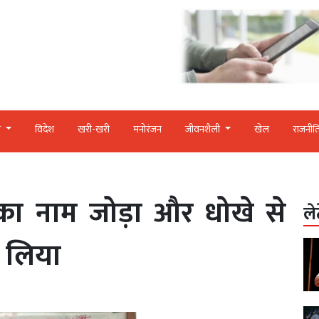
र
विदेश
खरी-खरी
मनोरंजन
जीवनशैली
खेल
राजनीत
का नाम जोड़ा और धोखे से
ले
 लिया