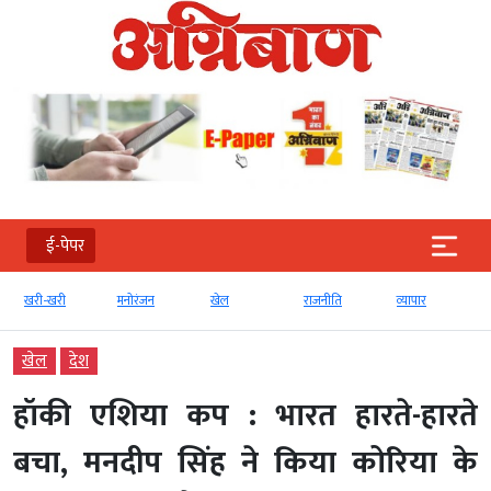
ई-पेपर
खरी-खरी
मनोरंजन
खेल
राजनीति
व्‍यापार
खेल
देश
हॉकी एशिया कप : भारत हारते-हारते
बचा, मनदीप सिंह ने किया कोरिया के