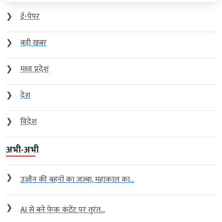
❯
ई-पेपर
❯
बड़ी खबर
❯
मध्य प्रदेश
❯
देश
❯
विदेश
अभी-अभी
❯
उज्जैन की बहनों का जज्बा, महाकाल का...
❯
AI से बने फेक कंटेंट पर तुरंत...