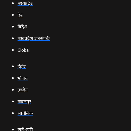
मध्‍यप्रदेश
देश
विदेश
मध्यप्रदेश जनसंपर्क
Global
इंदौर
भोपाल
उज्‍जैन
जबलपुर
आचंलिक
खरी-खरी