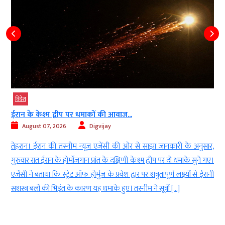
विदेश
थाईलैंड में छात्र ने स्कूल में की अंधाधुंध...
August 07, 2026
Digvijay
ुसार,
डेस्क। थाईलैंड की राजधानी बैंकॉक के ठीक उत्तर में स्थित एक प्रांत के स्कूल मे
ने गए।
एक छात्र ने स्कूल में अंधाधुंध फायरिंग की। आठवीं के छात्र ने पहले टीचर क
 ईरानी
गोली मारी, फिर खुद को भी शूट कर लिया। फायरिंग की इस घटना में कम स
कम 15 छात्र घायल हो गए। स्थानीय मीडिया रिपोर्ट […]