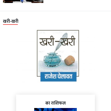
खरी-खरी
का राशिफल