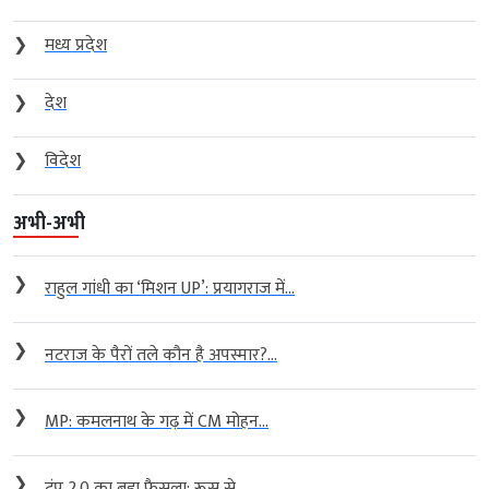
❯
मध्य प्रदेश
❯
देश
❯
विदेश
अभी-अभी
❯
राहुल गांधी का ‘मिशन UP’: प्रयागराज में...
❯
नटराज के पैरों तले कौन है अपस्मार?...
❯
MP: कमलनाथ के गढ़ में CM मोहन...
❯
ट्रंप 2.0 का बड़ा फैसला: रूस से...