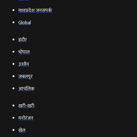
मध्यप्रदेश जनसंपर्क
Global
इंदौर
भोपाल
उज्‍जैन
जबलपुर
आचंलिक
खरी-खरी
मनोरंजन
खेल