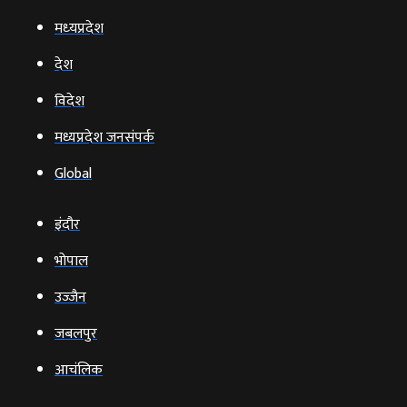
मध्‍यप्रदेश
देश
विदेश
मध्यप्रदेश जनसंपर्क
Global
इंदौर
भोपाल
उज्‍जैन
जबलपुर
आचंलिक