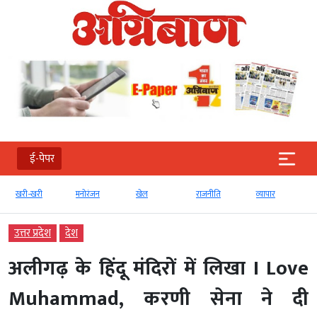
ई-पेपर
खरी-खरी
मनोरंजन
खेल
राजनीति
व्‍यापार
टे
उत्तर प्रदेश
देश
अलीगढ़ के हिंदू मंदिरों में लिखा I Love
Muhammad, करणी सेना ने दी