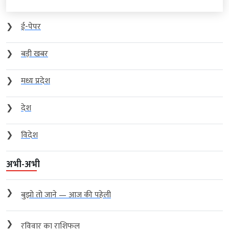
❯
ई-पेपर
❯
बड़ी खबर
❯
मध्य प्रदेश
❯
देश
❯
विदेश
अभी-अभी
❯
बुझो तो जाने — आज की पहेली
❯
रविवार का राशिफल