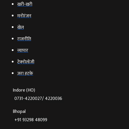
खरी-खरी
मनोरंजन
खेल
राजनीति
व्‍यापार
टेक्‍नोलॉजी
ज़रा हटके
Indore (HO)
0731-4220027/ 4220036
Bhopal
+91 93298 48099