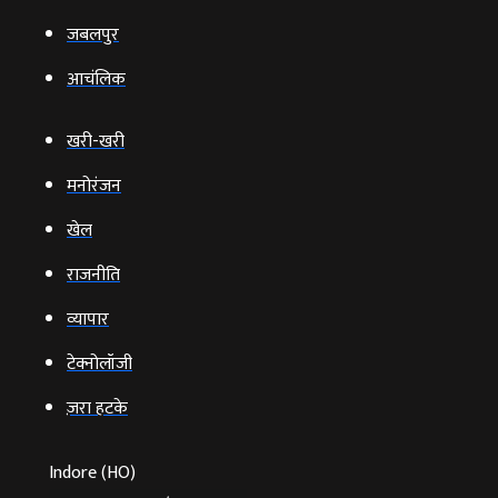
जबलपुर
आचंलिक
खरी-खरी
मनोरंजन
खेल
राजनीति
व्‍यापार
टेक्‍नोलॉजी
ज़रा हटके
Indore (HO)