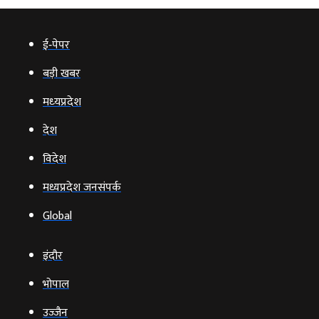
ई‑पेपर
बड़ी खबर
मध्‍यप्रदेश
देश
विदेश
मध्यप्रदेश जनसंपर्क
Global
इंदौर
भोपाल
उज्‍जैन