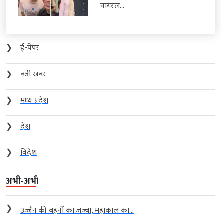
वायरल...
❯
ई-पेपर
❯
बड़ी खबर
❯
मध्य प्रदेश
❯
देश
❯
विदेश
अभी-अभी
❯
उज्जैन की बहनों का जज्बा, महाकाल का...