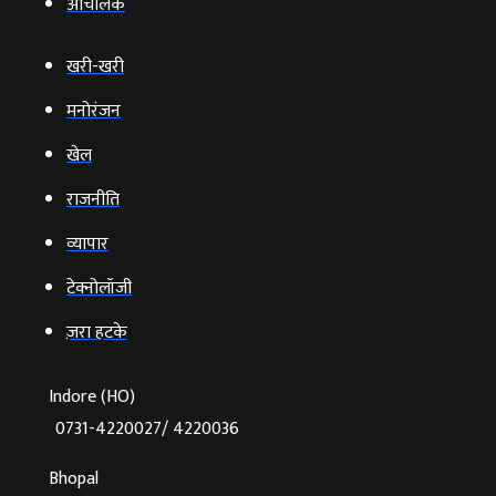
आचंलिक
खरी-खरी
मनोरंजन
खेल
राजनीति
व्‍यापार
टेक्‍नोलॉजी
ज़रा हटके
Indore (HO)
0731-4220027/ 4220036
Bhopal