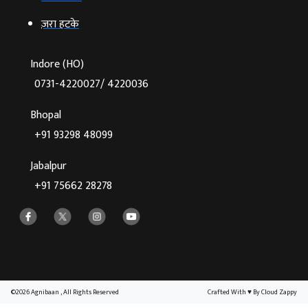
ज़रा हटके
Indore (HO)
0731-4220027/ 4220036
Bhopal
+91 93298 48099
Jabalpur
+91 75662 28278
©2026 Agnibaan , All Rights Reserved
Crafted With
♥
By Cloud Zappy