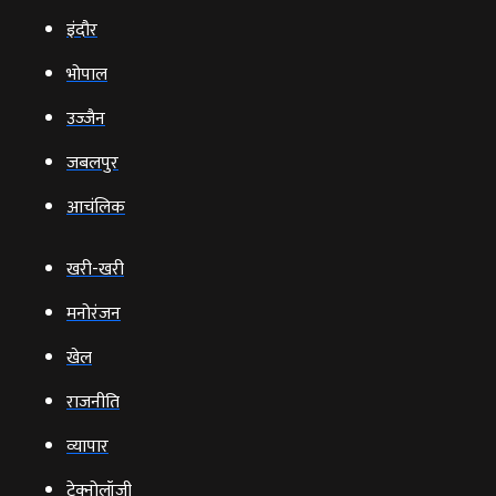
इंदौर
भोपाल
उज्‍जैन
जबलपुर
आचंलिक
खरी-खरी
मनोरंजन
खेल
राजनीति
व्‍यापार
टेक्‍नोलॉजी