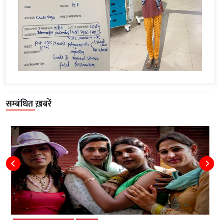
सम्बंधित ख़बरें