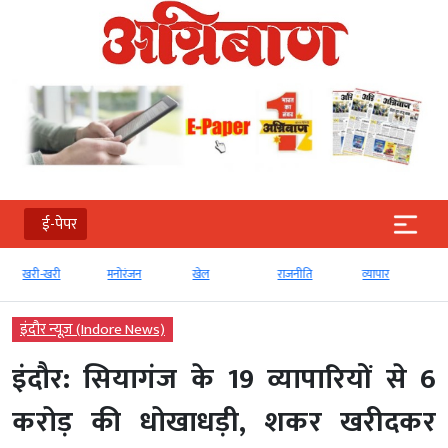
ई-पेपर
खरी-खरी
मनोरंजन
खेल
राजनीति
व्‍यापार
इंदौर न्यूज़ (Indore News)
इंदौर: सियागंज के 19 व्यापारियों से 6
करोड़ की धोखाधड़ी, शकर खरीदकर