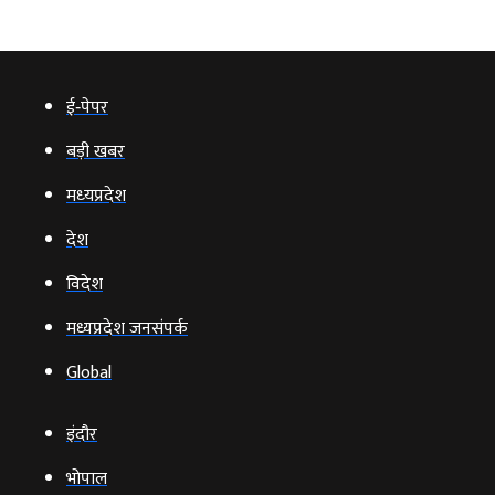
ई‑पेपर
बड़ी खबर
मध्‍यप्रदेश
देश
विदेश
मध्यप्रदेश जनसंपर्क
Global
इंदौर
भोपाल