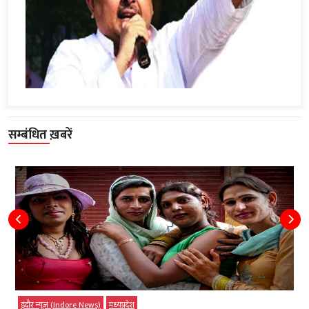
सम्बंधित ख़बरें
इंदौर न्यूज़ (Indore News)
मध्‍यप्रदेश