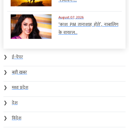
‘रामायण’!...
August 07, 2026
‘काश PM तानाशाह होते’, नाबालिग
के वायरल...
❯
ई-पेपर
❯
बड़ी खबर
❯
मध्य प्रदेश
❯
देश
❯
विदेश