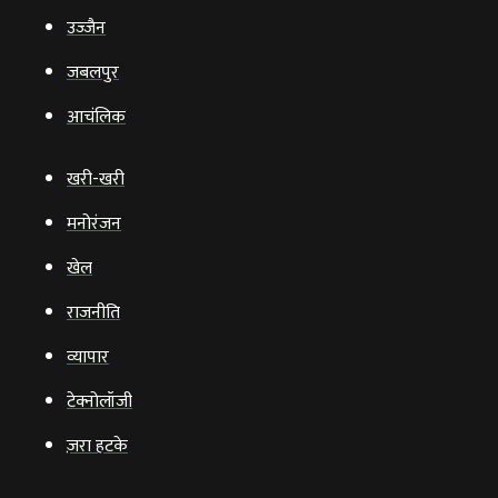
उज्‍जैन
जबलपुर
आचंलिक
खरी-खरी
मनोरंजन
खेल
राजनीति
व्‍यापार
टेक्‍नोलॉजी
ज़रा हटके