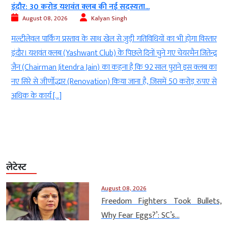
इन्दौर: गोलू ने कावड़ यात्रा के लिए कटाई...
August 08, 2026
Kalyan Singh
र
सफाईकर्मियों ने भी यात्रा निकलते ही चकाचक कर दी सड़क इन्दौर। कल शहर
र
(Indore) में निकली बाणेश्वरी कावड़ यात्रा (Baneshwari Kanwar Yatra)
ा
का जगह-जगह स्वागत (Welcome) किया गया। यात्रा पर सैकड़ों मंच से फूल
े
भी बरसाए गए, इस कारण सड़कों पर गंदगी फैल गई, लेकिन गोलू शुक्ला (Golu
Shukla) ने पहले ही सफाई (cleaning work) […]
लेटेस्ट
August 08, 2026
Freedom Fighters Took Bullets,
Why Fear Eggs?’: SC’s...