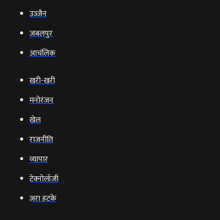
उज्‍जैन
जबलपुर
आचंलिक
खरी-खरी
मनोरंजन
खेल
राजनीति
व्‍यापार
टेक्‍नोलॉजी
ज़रा हटके