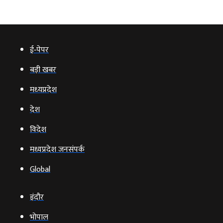
ई‑पेपर
बड़ी खबर
मध्‍यप्रदेश
देश
विदेश
मध्यप्रदेश जनसंपर्क
Global
इंदौर
भोपाल