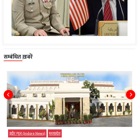
सम्बंधित ख़बरें
इंदौर न्यूज़ (Indore News)
मध्‍यप्रदेश