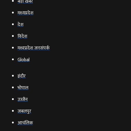
बड़ी खबर
मध्‍यप्रदेश
देश
विदेश
मध्यप्रदेश जनसंपर्क
Global
इंदौर
भोपाल
उज्‍जैन
जबलपुर
आचंलिक