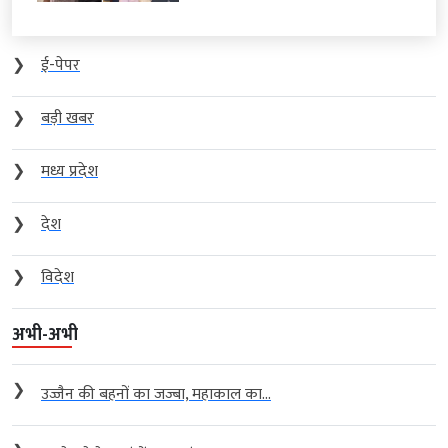
❯
ई-पेपर
❯
बड़ी खबर
❯
मध्य प्रदेश
❯
देश
❯
विदेश
अभी-अभी
❯
उज्जैन की बहनों का जज्बा, महाकाल का...