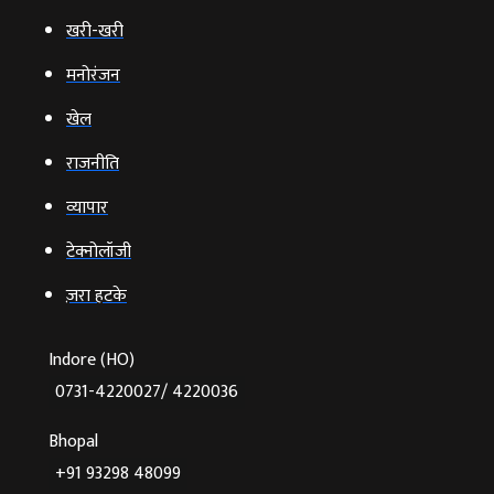
खरी-खरी
मनोरंजन
खेल
राजनीति
व्‍यापार
टेक्‍नोलॉजी
ज़रा हटके
Indore (HO)
0731-4220027/ 4220036
Bhopal
+91 93298 48099