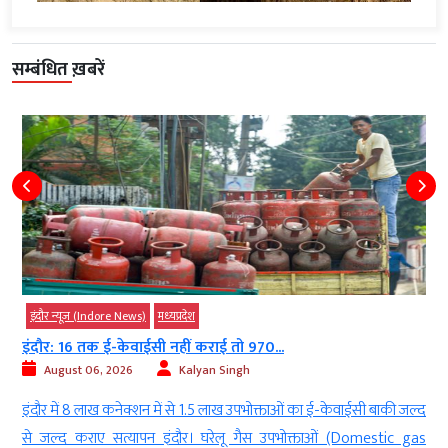
सम्बंधित ख़बरें
Indore News)
मध्‍यप्रदेश
इंदौर न्यूज़ (Indor
क ई-केवाईसी नहीं कराई तो 970...
MP: इंदौर में लो
6, 2026
Kalyan Singh
August 06, 2
लाख कनेक्शन में से 1.5 लाख उपभोक्ताओं का ई-केवाईसी बाकी जल्द
इंदौर। नगर निगम (
ाए सत्यापन इंदौर। घरेलू गैस उपभोक्ताओं (Domestic gas
जा रहे फोर लेयर 