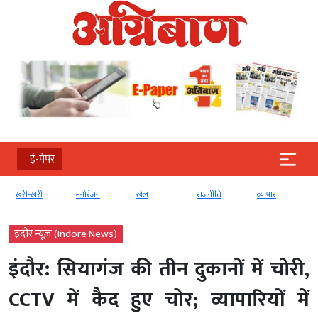
ई-पेपर
खरी-खरी
मनोरंजन
खेल
राजनीति
व्‍यापार
टे
इंदौर न्यूज़ (Indore News)
इंदौर: सियागंज की तीन दुकानों में चोरी,
CCTV में कैद हुए चोर; व्यापारियों में