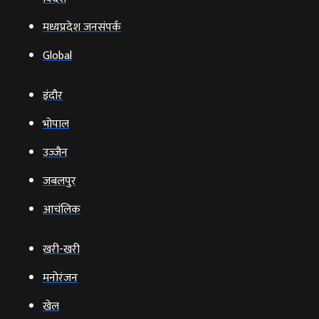
मध्यप्रदेश जनसंपर्क
Global
इंदौर
भोपाल
उज्‍जैन
जबलपुर
आचंलिक
खरी-खरी
मनोरंजन
खेल