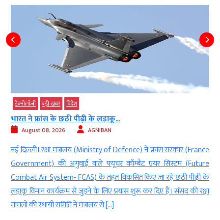
टेक्‍नोलॉजी
बड़ी खबर
विदेश
भारत ने फ्रांस के छठी पीढ़ी के लड़ाकू...
August 08, 2026
AGNIBAN
ं
नई दिल्ली। रक्षा मंत्रालय (Ministry of Defence) ने फ्रांस सरकार (France
d
Government) की अगुवाई वाले फ्यूचर कॉम्बैट एयर सिस्टम (Future
र
Combat Air System- FCAS) के तहत विकसित किए जा रहे छठी पीढ़ी के
,
लड़ाकू विमान कार्यक्रम से जुड़ने के लिए प्रयास शुरू कर दिए हैं। संसद की रक्षा
मामलों की स्थायी समिति ने मंत्रालय से […]