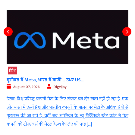
बड़ी खबर
विदेश
अंतरिक्ष में भारतवंशी अनिल मेनन की बड़ी उपलब्धि,...
August 07, 2026
AGNIBAN
 हो रहा है. एक
नई दिल्ली। नासा (NASA) के अंतरिक्ष यात्री अनिल मेनन (Astro
 अधिकारियों से
Menon) ने अपने पहले स्पेसवॉक में अंतरराष्ट्रीय अंतरिक्ष स्टेशन (I
 कोर्ट ने मेटा
अहम तकनीकी काम पूरा किया। उन्होंने अंतरिक्ष यात्री जेसिका मे
मिलकर स्टेशन के 3B पावर चैनल पर मॉडिफिकेशन किट स्थापित की
के बाद भविष्य में नए रोल-आउट सोलर […]