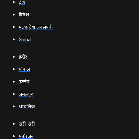
देश
विदेश
मध्यप्रदेश जनसंपर्क
Global
इंदौर
भोपाल
उज्‍जैन
जबलपुर
आचंलिक
खरी-खरी
मनोरंजन