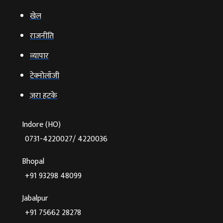
खेल
राजनीति
व्‍यापार
टेक्‍नोलॉजी
ज़रा हटके
Indore (HO)
0731-4220027/ 4220036
Bhopal
+91 93298 48099
Jabalpur
+91 75662 28278