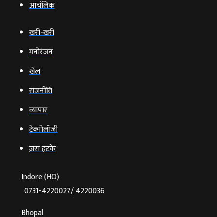
आचंलिक
खरी-खरी
मनोरंजन
खेल
राजनीति
व्‍यापार
टेक्‍नोलॉजी
ज़रा हटके
Indore (HO)
0731-4220027/ 4220036
Bhopal