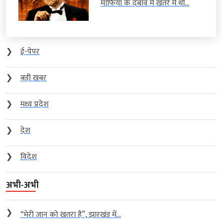
माफिया के दबाव में खतरे में थी...
❯
ई-पेपर
❯
बड़ी खबर
❯
मध्य प्रदेश
❯
देश
❯
विदेश
अभी-अभी
❯
“मेरी जान को खतरा है”, झारखंड में...