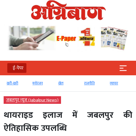
ई-पेपर
खरी-खरी
मनोरंजन
खेल
राजनीति
व्‍यापार
जबलपुर न्यूज़ (Jabalpur News)
थायराइड इलाज में जबलपुर की
ऐतिहासिक उपलब्धि