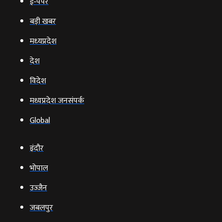
ई‑पेपर
बड़ी खबर
मध्‍यप्रदेश
देश
विदेश
मध्यप्रदेश जनसंपर्क
Global
इंदौर
भोपाल
उज्‍जैन
जबलपुर