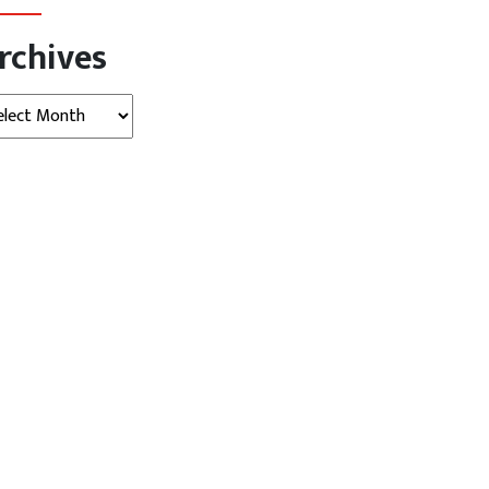
rchives
hives