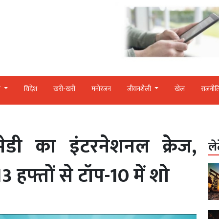
र
विदेश
खरी-खरी
मनोरंजन
जीवनशैली
खेल
राजनीत
डी का इंटरनेशनल क्रेज,
ले
 हफ्तों से टॉप-10 में शो