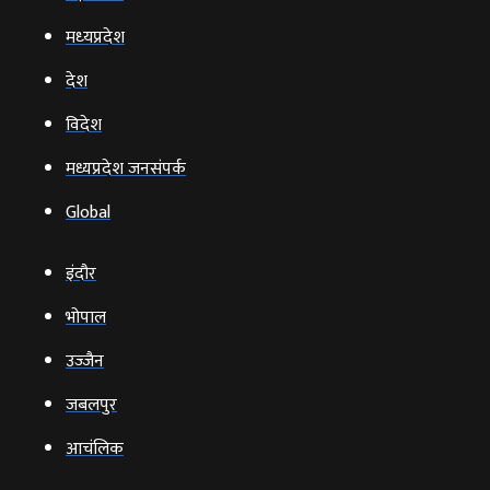
मध्‍यप्रदेश
देश
विदेश
मध्यप्रदेश जनसंपर्क
Global
इंदौर
भोपाल
उज्‍जैन
जबलपुर
आचंलिक