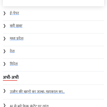
❯
ई-पेपर
❯
बड़ी खबर
❯
मध्य प्रदेश
❯
देश
❯
विदेश
अभी-अभी
❯
उज्जैन की बहनों का जज्बा, महाकाल का...
❯
AI से बने फेक कंटेंट पर तुरंत...