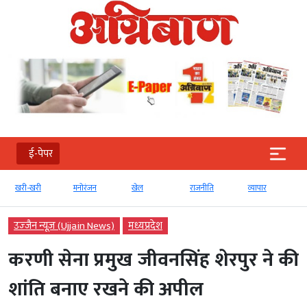
ई-पेपर
खरी-खरी
मनोरंजन
खेल
राजनीति
व्‍यापार
उज्‍जैन न्यूज़ (Ujjain News)
मध्‍यप्रदेश
करणी सेना प्रमुख जीवनसिंह शेरपुर ने की
शांति बनाए रखने की अपील