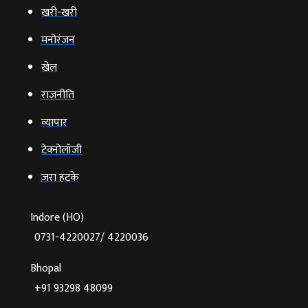
खरी-खरी
मनोरंजन
खेल
राजनीति
व्‍यापार
टेक्‍नोलॉजी
ज़रा हटके
Indore (HO)
0731-4220027/ 4220036
Bhopal
+91 93298 48099