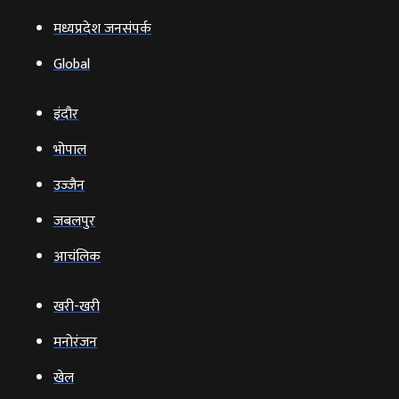
मध्यप्रदेश जनसंपर्क
Global
इंदौर
भोपाल
उज्‍जैन
जबलपुर
आचंलिक
खरी-खरी
मनोरंजन
खेल