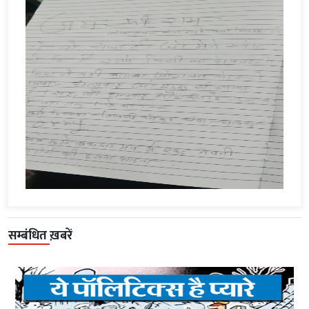
सम्बंधित ख़बरें