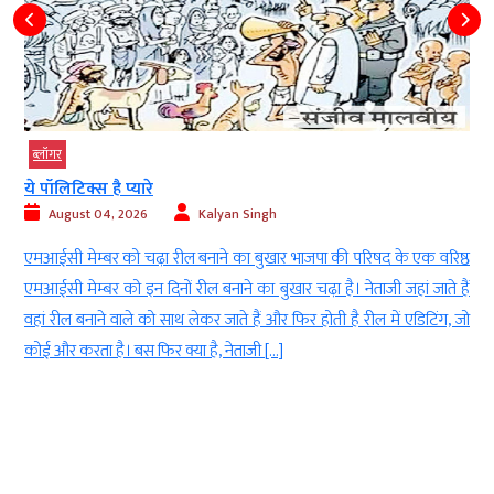
ब्‍लॉगर
गुरुपूर्णिमा: अखिल विश्व गायत्री 
alyan Singh
August 04, 2026
Kalya
ाने का बुखार भाजपा की परिषद के एक वरिष्ठ
शांतिकुंज, हरिद्वार के महिला मंडल
बनाने का बुखार चढ़ा है। नेताजी जहां जाते हैं
उद्बोधन देती हुईं। मुंबई के बोरीवली मे
र जाते हैं और फिर होती है रील में एडिटिंग, जो
पर महाशक्ति की लोकयात्रा का आयोजन
ै, नेताजी […]
सशक्तिकरण और संस्कार निर्माण का
गुरुपूर्णिमा (Guru Purnima) के 