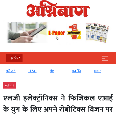
ई-पेपर
खरी-खरी
मनोरंजन
खेल
राजनीति
व्‍यापार
टेक
ब्‍लॉगर
एलजी इलेक्ट्रॉनिक्स ने फिजिकल एआई
के युग के लिए अपने रोबोटिक्स विजन पर