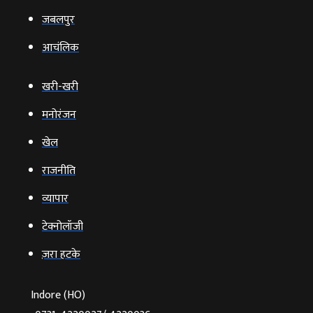
जबलपुर
आचंलिक
खरी-खरी
मनोरंजन
खेल
राजनीति
व्‍यापार
टेक्‍नोलॉजी
ज़रा हटके
Indore (HO)