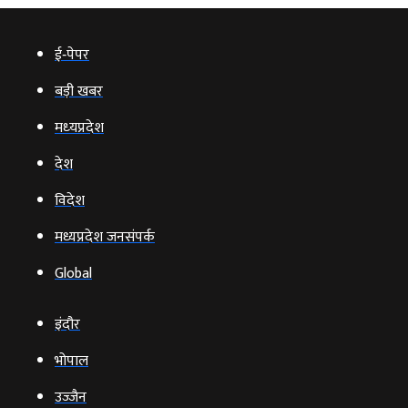
ई‑पेपर
बड़ी खबर
मध्‍यप्रदेश
देश
विदेश
मध्यप्रदेश जनसंपर्क
Global
इंदौर
भोपाल
उज्‍जैन