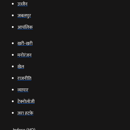
उज्‍जैन
जबलपुर
आचंलिक
खरी-खरी
मनोरंजन
खेल
राजनीति
व्‍यापार
टेक्‍नोलॉजी
ज़रा हटके