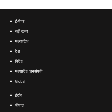
ई‑पेपर
बड़ी खबर
मध्‍यप्रदेश
देश
विदेश
मध्यप्रदेश जनसंपर्क
Global
इंदौर
भोपाल