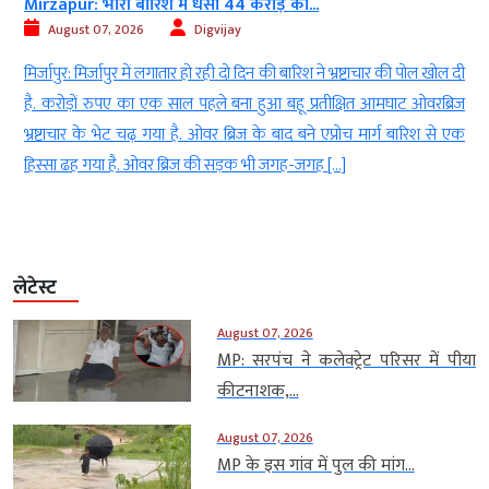
ur: भारी बारिश में धंसा 44 करोड़ का...
हरैया में पु
ust 07, 2026
Digvijay
August 
र: मिर्जापुर में लगातार हो रही दो दिन की बारिश ने भ्रष्टाचार की पोल खोल दी
हरैया: देश
ड़ों रुपए का एक साल पहले बना हुआ बहू प्रतीक्षित आमघाट ओवरब्रिज
हकीकत बयां 
चार के भेट चढ़ गया है. ओवर ब्रिज के बाद बने एप्रोच मार्ग बारिश से एक
लिए एक सपना 
ढह गया है. ओवर ब्रिज की सड़क भी जगह-जगह […]
गांव इसका ज
लेटेस्ट
August 07, 2026
MP: सरपंच ने कलेक्ट्रेट परिसर में पीया
कीटनाशक,...
August 07, 2026
MP के इस गांव में पुल की मांग...