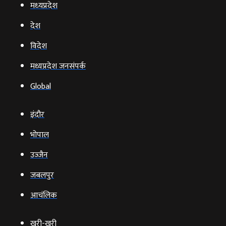
मध्‍यप्रदेश
देश
विदेश
मध्यप्रदेश जनसंपर्क
Global
इंदौर
भोपाल
उज्‍जैन
जबलपुर
आचंलिक
खरी-खरी