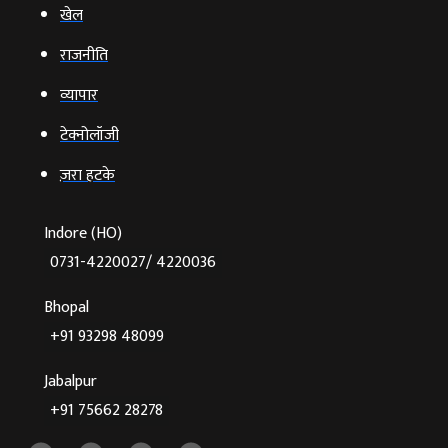
खेल
राजनीति
व्‍यापार
टेक्‍नोलॉजी
ज़रा हटके
Indore (HO)
0731-4220027/ 4220036
Bhopal
+91 93298 48099
Jabalpur
+91 75662 28278