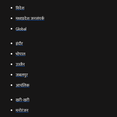
विदेश
मध्यप्रदेश जनसंपर्क
Global
इंदौर
भोपाल
उज्‍जैन
जबलपुर
आचंलिक
खरी-खरी
मनोरंजन