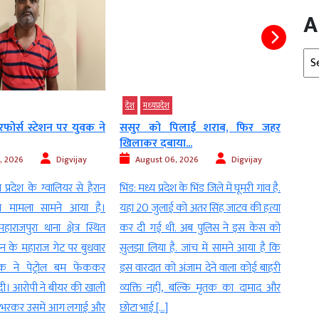
A
Arc
देश
मध्‍यप्रदेश
मध्‍यप्
फोर्स स्टेशन पर युवक ने
ससुर को पिलाई शराब, फिर जहर
मध्य 
खिलाकर दबाया...
सवाल,
, 2026
Digvijay
August 06, 2026
Digvijay
Au
 प्रदेश के ग्वालियर से हैरान
भिंड: मध्य प्रदेश के भिंड जिले में घूमरी गांव है.
मध्य 
ा मामला सामने आया है।
यहां 20 जुलाई को अतर सिंह जाटव की हत्या
में प
ाराजपुरा थाना क्षेत्र स्थित
कर दी गई थी. अब पुलिस ने इस केस को
Con
शन के महाराज गेट पर बुधवार
सुलझा लिया है. जांच में सामने आया है कि
(Pla
 ने पेट्रोल बम फेंककर
इस वारदात को अंजाम देने वाला कोई बाहरी
मामला 
ी। आरोपी ने बीयर की खाली
व्यक्ति नहीं, बल्कि मृतक का दामाद और
कार्य
रोल भरकर उसमें आग लगाई और
छोटा भाई […]
कलियास