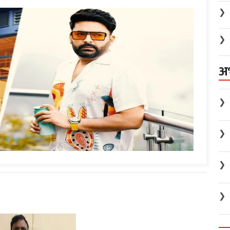
❯
❯
अ
❯
❯
❯
❯