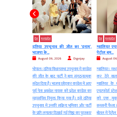
देश
मध्‍यप्रदेश
देश
मध्‍यप्रदेश
स्टेशन के गेट पर
दतिया उपचुनाव की जीत का ‘इनाम’,
ग्वालियर एयर
भाजपा के...
पेट्रोल बम...
Ashish
August 06, 2026
Digvijay
August 06
Meena
भोपाल। दतिया विधानसभा उपचुनाव में कांग्रेस
ग्वालियर। मध्य
थित एयरफोर्स स्टेशन
की जीत के बाद पार्टी ने बड़ा संगठनात्मक
कर देने वाल
Station) के मुख्य
संदेश दिया है। भाजपा छोड़कर कांग्रेस में आए
ग्वालियर के मह
र पर पेट्रोल बम जैसी
पूर्व नेता अवधेश नायक को प्रदेश कांग्रेस का
एयरफोर्स स्टे
 से सुरक्षा एजेंसियों
महासचिव नियुक्त किया गया है। इसे दतिया
को एक युवक
िक्योरिटी क्षेत्र में
उपचुनाव में उनकी सक्रिय भूमिका और पार्टी
सनसनी फैला द
एयरफोर्स, स्थानीय
के प्रति लगातार दिखाई गई निष्ठा का पुरस्कार
बोतल में पेट्