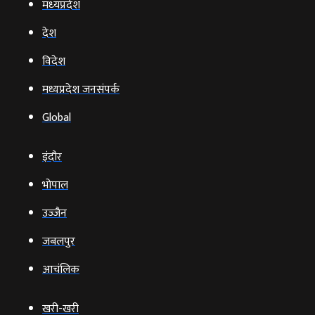
मध्‍यप्रदेश
देश
विदेश
मध्यप्रदेश जनसंपर्क
Global
इंदौर
भोपाल
उज्‍जैन
जबलपुर
आचंलिक
खरी-खरी