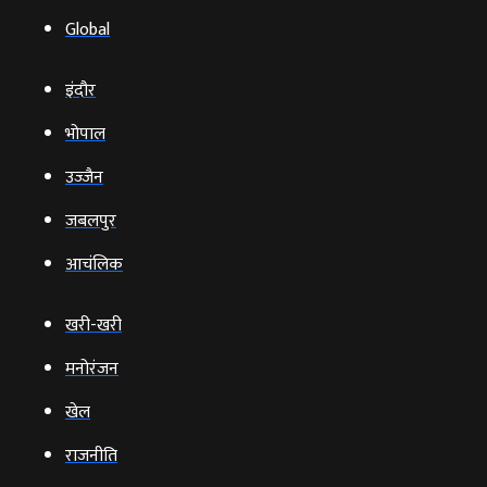
Global
इंदौर
भोपाल
उज्‍जैन
जबलपुर
आचंलिक
खरी-खरी
मनोरंजन
खेल
राजनीति