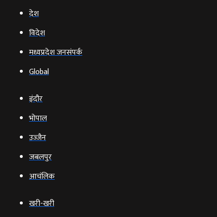
देश
विदेश
मध्यप्रदेश जनसंपर्क
Global
इंदौर
भोपाल
उज्‍जैन
जबलपुर
आचंलिक
खरी-खरी