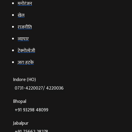
मनोरंजन
खेल
राजनीति
व्‍यापार
टेक्‍नोलॉजी
ज़रा हटके
Indore (HO)
0731-4220027/ 4220036
Bhopal
+91 93298 48099
Jabalpur
+91 75662 28278