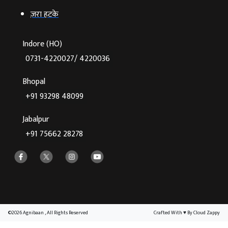
ज़रा हटके
Indore (HO)
0731-4220027/ 4220036
Bhopal
+91 93298 48099
Jabalpur
+91 75662 28278
©2026 Agnibaan , All Rights Reserved
Crafted With
♥
By Cloud Zappy