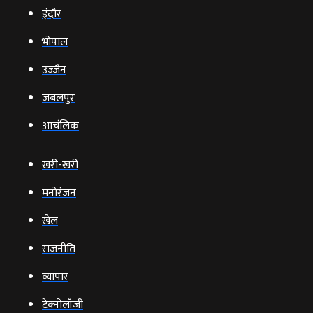
इंदौर
भोपाल
उज्‍जैन
जबलपुर
आचंलिक
खरी-खरी
मनोरंजन
खेल
राजनीति
व्‍यापार
टेक्‍नोलॉजी