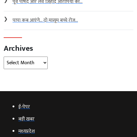
❯
पूर्व पार्षद और लव जिहाद आरोपियों की...
❯
पापा कब आएंगे… दो मासूम बच्चे रोज...
Archives
Archives
ई‑पेपर
बड़ी खबर
मध्‍यप्रदेश