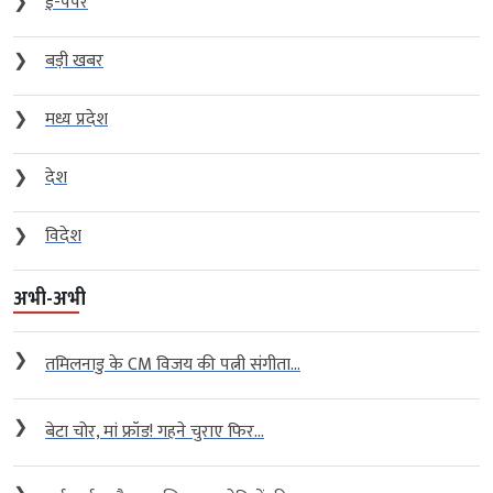
❯
ई-पेपर
❯
बड़ी खबर
❯
मध्य प्रदेश
❯
देश
❯
विदेश
अभी-अभी
❯
तमिलनाडु के CM विजय की पत्नी संगीता...
❯
बेटा चोर, मां फ्रॉड! गहने चुराए फिर...