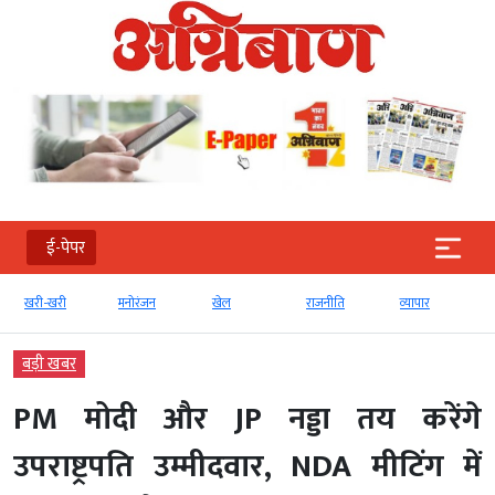
ई-पेपर
खरी-खरी
मनोरंजन
खेल
राजनीति
व्‍यापार
बड़ी खबर
PM मोदी और JP नड्डा तय करेंगे
उपराष्ट्रपति उम्मीदवार, NDA मीटिंग में