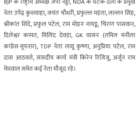
BJP के राष्ट्रीय अध्यक्ष जेपी नड्डा, NDA के घटक दलों के प्रमुख
नेता उपेंद्र कुशवाहा, जयंत चौधरी, प्रफुल्ल महंता, लल्लन सिंह,
श्रीकांत शिंदे, प्रफुल पटेल, राम मोहन नायडू, चिराग पासवान,
दिलेश्वर कामत, मिलिंद देवड़ा, GK वासन (तमिल मनीला
कांग्रेस-मूपनार), TDP नेता लावू कृष्णा, अनुप्रिया पटेल, राम
दास आठवले, संसदीय कार्य मंत्री किरेन रिजिजू, अर्जुन राम
मेघवाल समेत कई नेता मौजूद रहे।