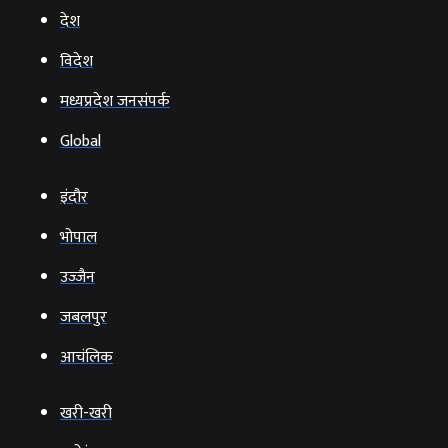
देश
विदेश
मध्यप्रदेश जनसंपर्क
Global
इंदौर
भोपाल
उज्‍जैन
जबलपुर
आचंलिक
खरी-खरी