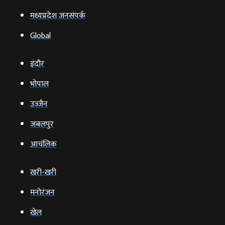
मध्यप्रदेश जनसंपर्क
Global
इंदौर
भोपाल
उज्‍जैन
जबलपुर
आचंलिक
खरी-खरी
मनोरंजन
खेल