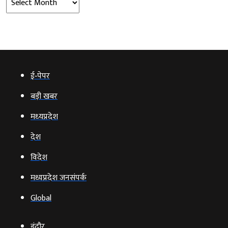
ई‑पेपर
बड़ी खबर
मध्‍यप्रदेश
देश
विदेश
मध्यप्रदेश जनसंपर्क
Global
इंदौर