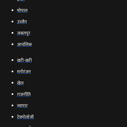
भोपाल
उज्‍जैन
जबलपुर
आचंलिक
खरी-खरी
मनोरंजन
खेल
राजनीति
व्‍यापार
टेक्‍नोलॉजी