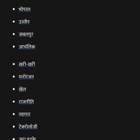
भोपाल
उज्‍जैन
जबलपुर
आचंलिक
खरी-खरी
मनोरंजन
खेल
राजनीति
व्‍यापार
टेक्‍नोलॉजी
ज़रा हटके