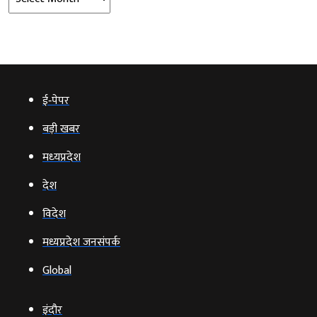
ई‑पेपर
बड़ी खबर
मध्‍यप्रदेश
देश
विदेश
मध्यप्रदेश जनसंपर्क
Global
इंदौर