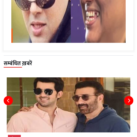
सम्बंधित ख़बरें