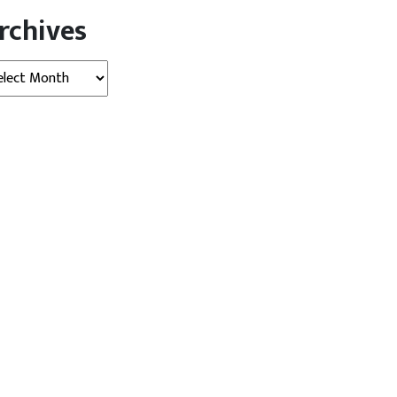
rchives
hives
खबर
बड़ी खबर