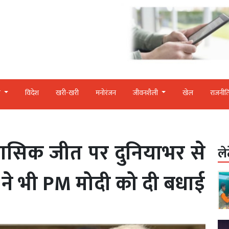
र
विदेश
खरी-खरी
मनोरंजन
जीवनशैली
खेल
राजनीत
िहासिक जीत पर दुनियाभर से
ले
रंप ने भी PM मोदी को दी बधाई