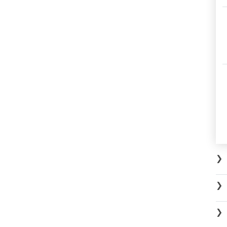
❯
❯
❯