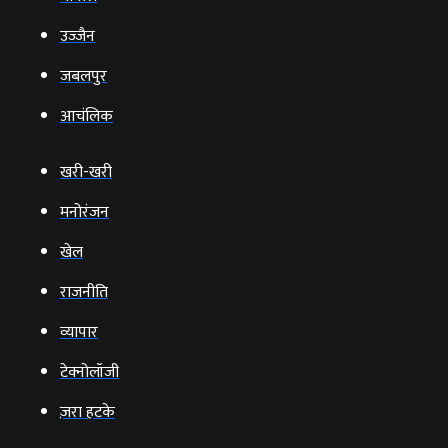
उज्‍जैन
जबलपुर
आचंलिक
खरी-खरी
मनोरंजन
खेल
राजनीति
व्‍यापार
टेक्‍नोलॉजी
ज़रा हटके