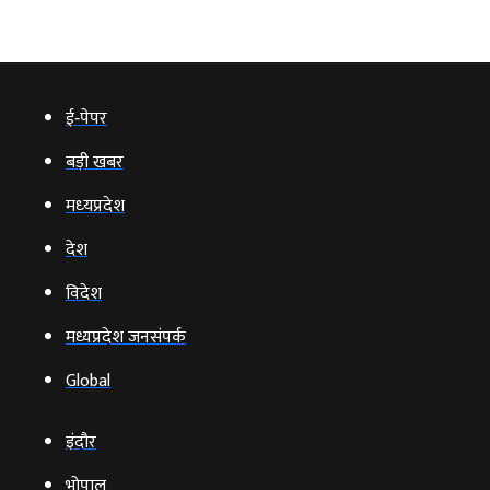
ई‑पेपर
बड़ी खबर
मध्‍यप्रदेश
देश
विदेश
मध्यप्रदेश जनसंपर्क
Global
इंदौर
भोपाल