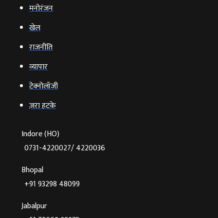
मनोरंजन
खेल
राजनीति
व्‍यापार
टेक्‍नोलॉजी
ज़रा हटके
Indore (HO)
0731-4220027/ 4220036
Bhopal
+91 93298 48099
Jabalpur