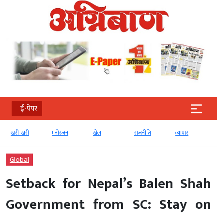
ई-पेपर
खरी-खरी
मनोरंजन
खेल
राजनीति
व्‍यापार
Global
Setback for Nepal’s Balen Shah
Government from SC: Stay on