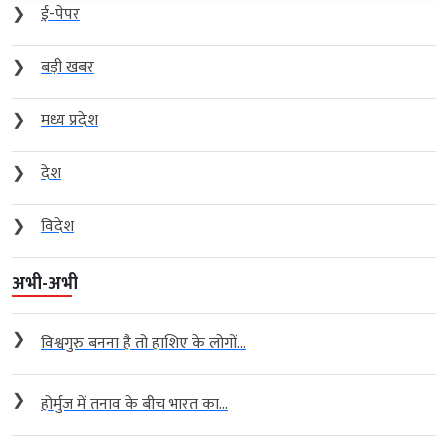
❯
ई-पेपर
❯
बड़ी खबर
❯
मध्य प्रदेश
❯
देश
❯
विदेश
अभी-अभी
❯
विश्वगुरु बनना है तो हाशिए के लोगों...
❯
होर्मुज में तनाव के बीच भारत का...