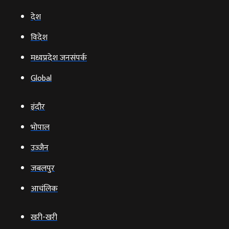
देश
विदेश
मध्यप्रदेश जनसंपर्क
Global
इंदौर
भोपाल
उज्‍जैन
जबलपुर
आचंलिक
खरी-खरी