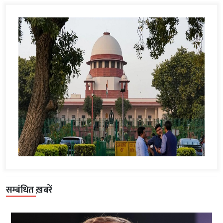
सम्बंधित ख़बरें