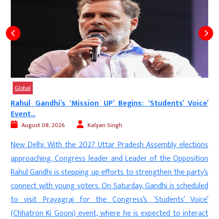
Global
Rahul Gandhi’s ‘Mission UP’ Begins: ‘Students’ Voice’
Event...
August 08, 2026
Kalyan Singh
d
New Delhi: With the 2027 Uttar Pradesh Assembly elections
s
approaching, Congress leader and Leader of the Opposition
s
Rahul Gandhi is stepping up efforts to strengthen the party’s
e
connect with young voters. On Saturday, Gandhi is scheduled
n
to visit Prayagraj for the Congress’s ‘Students’ Voice’
(Chhatron Ki Goonj) event, where he is expected to interact