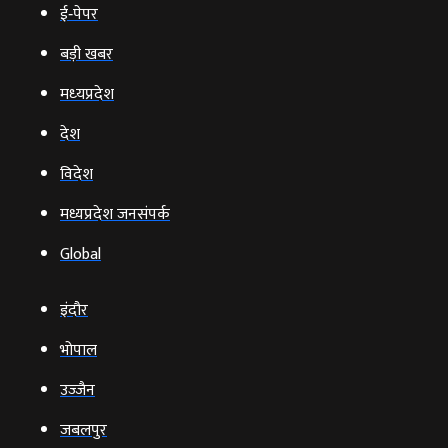
ई‑पेपर
बड़ी खबर
मध्‍यप्रदेश
देश
विदेश
मध्यप्रदेश जनसंपर्क
Global
इंदौर
भोपाल
उज्‍जैन
जबलपुर