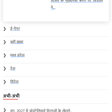
विजय के मुख्यमंत्री बनने पर विशाल
ने...
❯
ई-पेपर
❯
बड़ी खबर
❯
मध्य प्रदेश
❯
देश
❯
विदेश
अभी-अभी
❯
IPL 2027 में ऑस्ट्रेलियाई दिग्गजों के खेलने...