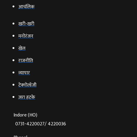
आचंलिक
खरी-खरी
मनोरंजन
खेल
राजनीति
व्‍यापार
टेक्‍नोलॉजी
ज़रा हटके
Indore (HO)
0731-4220027/ 4220036