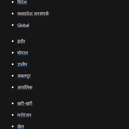
विदेश
मध्यप्रदेश जनसंपर्क
Global
इंदौर
भोपाल
उज्‍जैन
जबलपुर
आचंलिक
खरी-खरी
मनोरंजन
खेल