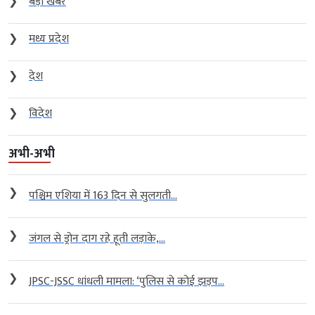
❯
बड़ी खबर
❯
मध्य प्रदेश
❯
देश
❯
विदेश
अभी-अभी
❯
पश्चिम एशिया में 163 दिन से सुलगती...
❯
जंगल से ड्रोन दाग रहे हूती लड़ाके,...
❯
JPSC-JSSC धांधली मामला: ‘पुलिस से कोई झड़प...