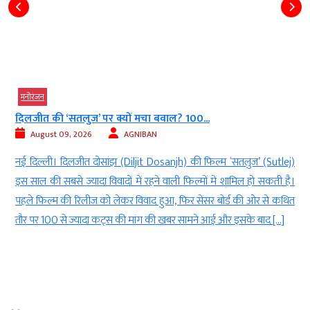
मनोरंजन
शत्रुघ्न सिन्हा की डॉक्यूमेंट्री का काम लगभग पूरा,...
August 08, 2026
AGNIBAN
)
नई दिल्ली । दिग्गज अभिनेता (Veteran Actor) और राजनेता (Politician)
।
शत्रुघ्न सिन्हा (Shatrughan Sinha) के लंबे फिल्मी और राजनीतिक सफर को
त
पर्दे पर समेटने वाली डॉक्यूमेंट्री (Documentary) अब जल्द दर्शकों के सामने
आ सकती है। इस प्रोजेक्ट का लगभग 90 प्रतिशत काम पूरा होने की जानकारी
सामने आई है और इसकी शूटिंग भी अंतिम चरण […]